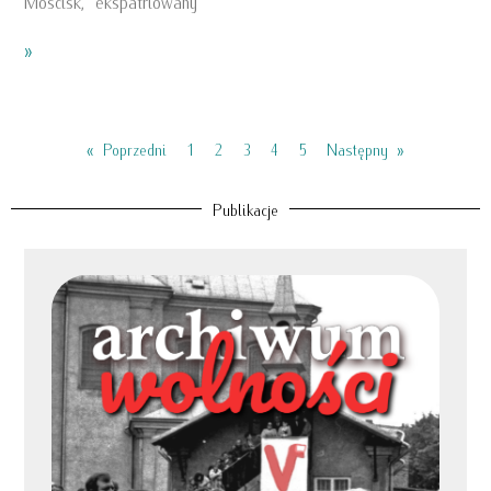
Mościsk, ekspatriowany
»
« Poprzedni
1
2
3
4
5
Następny »
Publikacje