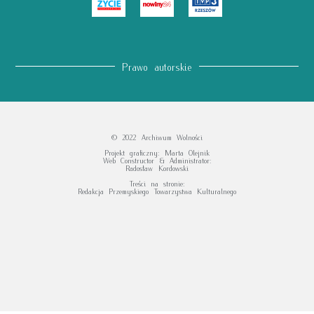
Prawo autorskie
© 2022 Archiwum Wolności
Projekt graficzny: Marta Olejnik
Web Constructor & Administrator:
Radosław Kordowski
Treści na stronie:
Redakcja Przemyskiego Towarzystwa Kulturalnego