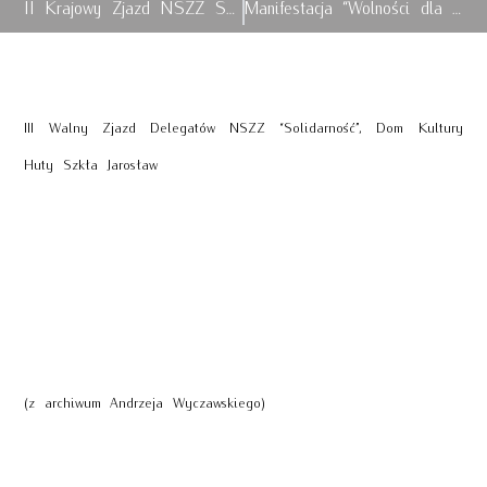
II Krajowy Zjazd NSZZ Solidarność
Manifestacja “Wolności dla Solidarności” Przemyśl 1988
III Walny Zjazd Delegatów NSZZ “Solidarność”, Dom Kultury
Huty Szkła Jarosław
(z archiwum Andrzeja Wyczawskiego)