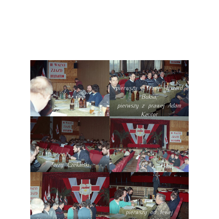
pierwszy z lewej Ryszard
Buksa,
pierwszy z prawej Adam
Kantor
Jerzy Czekalski
pierwszy od lewej