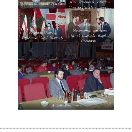
Kłak Przeworsk, Zdzisław
przemawia Marek Kamiński
Chwasta Jarosław, pierwszy
od prawej Bogdan
Dąbrowski
drugi od lewej: Józef
Stochmański, następnie
od lewej: Andrzej
Marek Kamiński, Bogdan
Wyczawski, Józef Świdnicki
Dąbrowski
Andrzej Wyczawski