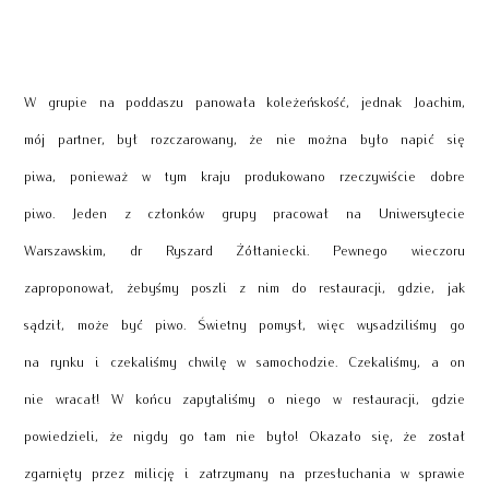
W grupie na poddaszu panowała koleżeńskość, jednak Joachim,
mój partner, był rozczarowany, że nie można było napić się
piwa, ponieważ w tym kraju produkowano rzeczywiście dobre
piwo. Jeden z członków grupy pracował na Uniwersytecie
Warszawskim, dr Ryszard Żółtaniecki. Pewnego wieczoru
zaproponował, żebyśmy poszli z nim do restauracji, gdzie, jak
sądził, może być piwo. Świetny pomysł, więc wysadziliśmy go
na rynku i czekaliśmy chwilę w samochodzie. Czekaliśmy, a on
nie wracał! W końcu zapytaliśmy o niego w restauracji, gdzie
powiedzieli, że nigdy go tam nie było! Okazało się, że został
zgarnięty przez milicję i zatrzymany na przesłuchania w sprawie