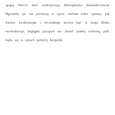
grupy. Wrócił dość roztrzęsiony. Wstrząśnięta doświadczeniem
Ryszarda, po raz pierwszy w życiu zdałam sobie sprawę, jak
bardzo bezbronnym i bezradnym można być w kraju bloku
wschodniego; brytyjski paszport nie dawał żadnej ochrony, jeśli
było się w rękach polskiej bezpieki.