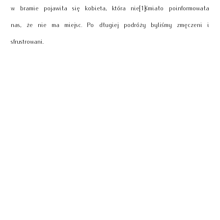
w bramie pojawiła się kobieta, która nie[1]śmiało poinformowała
nas, że nie ma miejsc. Po długiej podróży byliśmy zmęczeni i
sfrustrowani.