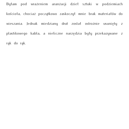
Byłam pod wrażeniem aranżacji dzieł sztuki w podziemiach
kościoła, chociaż początkowo zaskoczył mnie brak materiałów do
wieszania. Jednak miedziany drut został ostrożnie usunięty z
plastikowego kabla, a nieliczne narzędzia były przekazywane z
rąk do rąk.