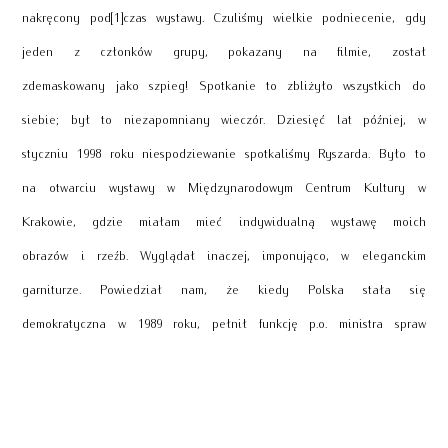
nakręcony pod[1]czas wystawy. Czuliśmy wielkie podniecenie, gdy
jeden z członków grupy, pokazany na filmie, został
zdemaskowany jako szpieg! Spotkanie to zbliżyło wszystkich do
siebie; był to niezapomniany wieczór. Dziesięć lat później, w
styczniu 1998 roku niespodziewanie spotkaliśmy Ryszarda. Było to
na otwarciu wystawy w Międzynarodowym Centrum Kultury w
Krakowie, gdzie miałam mieć indywidualną wystawę moich
obrazów i rzeźb. Wyglądał inaczej, imponująco, w eleganckim
garniturze. Powiedział nam, że kiedy Polska stała się
demokratyczna w 1989 roku, pełnił funkcję p.o. ministra spraw
zagranicznych. Potem został ambasadorem Polski w Grecji i na
Cyprze. To było ciekawe spotkać się z nim ponownie,
powspominać i porozmawiać o zmianach, jakie zaszły w kraju.