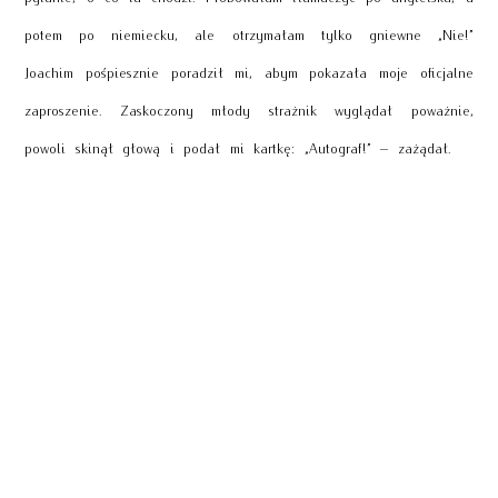
potem po niemiecku, ale otrzymałam tylko gniewne „Nie!”
Joachim pośpiesznie poradził mi, abym pokazała moje oficjalne
zaproszenie. Zaskoczony młody strażnik wyglądał poważnie,
powoli skinął głową i podał mi kartkę: „Autograf!” – zażądał.