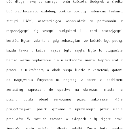
dół długą nawą do samego frontu kościoła. Budynek w środku
był przytłaczająco ozdobny, pięknie pokryty misternymi freskami,
złotymi liśćmi, oszałamiająca wspaniałość w porównaniu z
rozpadającymi się szarymi budynkami i ulicami otaczającymi
kościół. Byłam zdumiona, gdy zobaczyłam, że kościół był pełny,
każda ławka i każde miejsce było zajęte. Było to oczywiście
bardzo ważne wydarzenie dla mieszkańców miasta. Kapłan stał z
przodu z mikrofonem, a obok niego ludzie z kamerami, gotowi
do nagrywania. Wręczono mi nagrodę, a potem z Joachimem
zostaliśmy zaproszeni do opactwa na obrzeżach miasta na
pyszny polski obiad serwowany przez zakonnice, które
przygotowywały posiłki głównie z uprawianych przez siebie
produktów. W tamtych czasach w sklepach były ciągłe braki
żywności, mały wybór i długie kolejki. Życie było bardzo