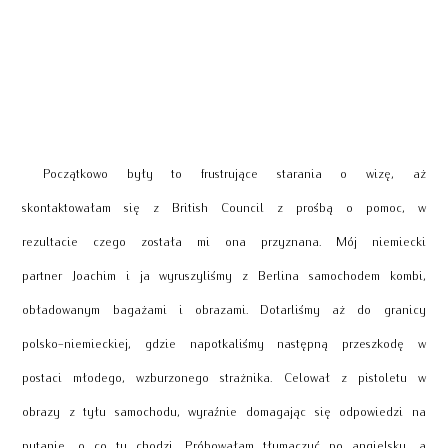
Początkowo były to frustrujące starania o wizę, aż
skontaktowałam się z British Council z prośbą o pomoc, w
rezultacie czego została mi ona przyznana. Mój niemiecki
partner Joachim i ja wyruszyliśmy z Berlina samochodem kombi,
obładowanym bagażami i obrazami. Dotarliśmy aż do granicy
polsko-niemieckiej, gdzie napotkaliśmy następną przeszkodę w
postaci młodego, wzburzonego strażnika. Celował z pistoletu w
obrazy z tyłu samochodu, wyraźnie domagając się odpowiedzi na
pytanie, o co tu chodzi. Próbowałam tłumaczyć po angielsku, a