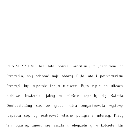
POSTSCRIPTUM Dwa lata później wróciliśmy z Joachimem do
Przemyśla, aby odebrać moje obrazy. Było lato i postkomunizm,
Przemyśl był zupełnie innym miejscem. Było życie na ulicach,
ruchliwe kawiarnie, jakby w mieście zapaliły się światła.
Dowiedzieliśmy się, że grupa, która zorganizowała wystawę,
rozpadła się, by realizować własne polityczne interesy. Kiedy
tam byliśmy, znowu się zeszła i obejrzeliśmy w kościele film