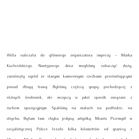
Willa należała do głównego organizatora imprezy – Marka
Kuchcińskiego. Następnego dnia mogliśmy zobaczyć duży,
zarośnięty ogród ze starymi kamiennymi rzeźbami prześwitującymi
ponad długą trawą. Byliśmy częścią grupy pochodzącej z
różnych środowisk, ale wszyscy w jakiś sposób związani z
ruchem opozycyjnym. Spaliśmy na matach na podłodze, na
strychu. Byłam tam chyba jedyną artystką. Miasto Przemyśl w
socjalistycznej Polsce leżało kilka kilometrów od granicy z
Ukrainą. Miało długą i bogatą historię, ale kiedy przyjechałam