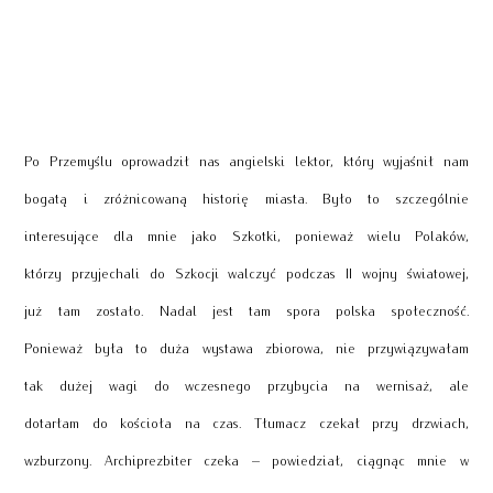
Po Przemyślu oprowadził nas angielski lektor, który wyjaśnił nam
bogatą i zróżnicowaną historię miasta. Było to szczególnie
interesujące dla mnie jako Szkotki, ponieważ wielu Polaków,
którzy przyjechali do Szkocji walczyć podczas II wojny światowej,
już tam zostało. Nadal jest tam spora polska społeczność.
Ponieważ była to duża wystawa zbiorowa, nie przywiązywałam
tak dużej wagi do wczesnego przybycia na wernisaż, ale
dotarłam do kościoła na czas. Tłumacz czekał przy drzwiach,
wzburzony. Archiprezbiter czeka – powiedział, ciągnąc mnie w