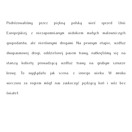
Podróżowaliśmy przez piękną polską wieś sprzed Unii
Europejskiej, z niezapomnianym widokiem małych malowniczych
gospodarstw, ale nierównymi drogami. Na pewnym etapie, wzdłuż
dwupasmowej drogi, oddzielonej pasem trawy, natknęliśmy się na
starszą kobietę prowadzącą wzdłuż trawy na grubym sznurze
krowę. To wyglądało jak scena z innego wieku. W mroku
wieczoru za rogiem mógł nas zaskoczyć pędzący koń i wóz bez
świateł.