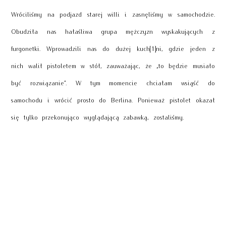
Wróciliśmy na podjazd starej willi i zasnęliśmy w samochodzie.
Obudziła nas hałaśliwa grupa mężczyzn wyskakujących z
furgonetki. Wprowadzili nas do dużej kuch[1]ni, gdzie jeden z
nich walił pistoletem w stół, zauważając, że „to będzie musiało
być rozwiązanie”. W tym momencie chciałam wsiąść do
samochodu i wrócić prosto do Berlina. Ponieważ pistolet okazał
się tylko przekonująco wyglądającą zabawką, zostaliśmy.