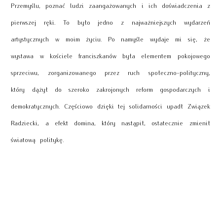
Przemyślu, poznać ludzi zaangażowanych i ich doświadczenia z
pierwszej ręki. To było jedno z najważniejszych wydarzeń
artystycznych w moim życiu. Po namyśle wydaje mi się, że
wystawa w kościele franciszkanów była elementem pokojowego
sprzeciwu, zorganizowanego przez ruch społeczno-polityczny,
który dążył do szeroko zakrojonych reform gospodarczych i
demokratycznych. Częściowo dzięki tej solidarności upadł Związek
Radziecki, a efekt domina, który nastąpił, ostatecznie zmienił
światową politykę.