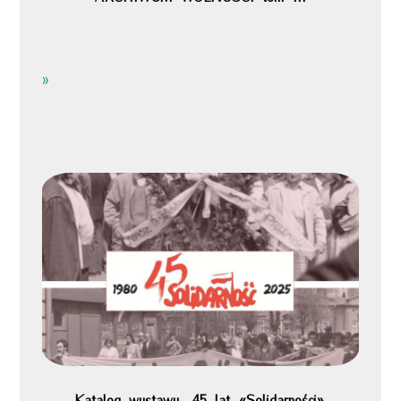
»
Katalog wystawy „45 lat «Solidarności».