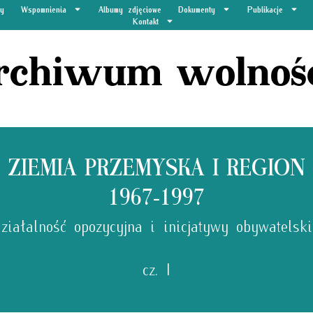
y
Wspomnienia
Albumy zdjęciowe
Dokumenty
Publikacje
Kontakt
rchiwum wolnoś
ZIEMIA PRZEMYSKA I REGION
1967-1997
działalność opozycyjna i inicjatywy obywatelski
cz. I