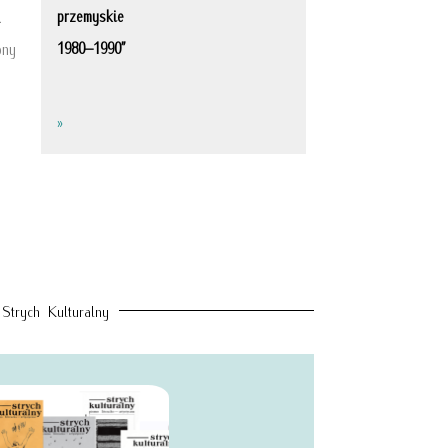
przemyskie
.
1980–1990”
ony
»
Strych Kulturalny