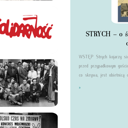
STRYCH – o ś
WSTĘP Strych kojarzy się
przed przypadkowym goście
co skrywa, jest obietnicą 
»