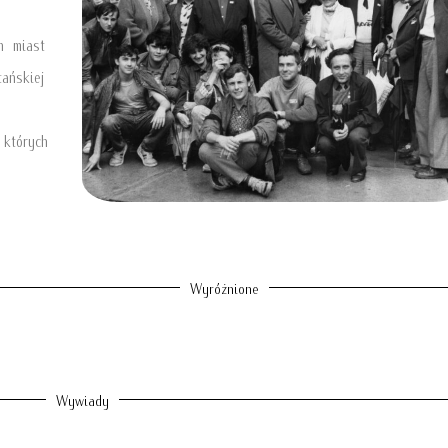
h miast
ańskiej
których
Wyróżnione
Wywiady