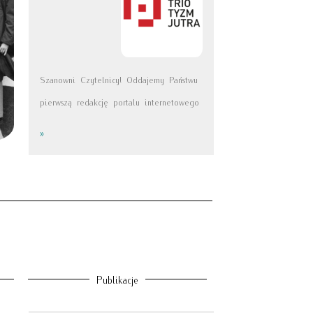
Szanowni Czytelnicy! Oddajemy Państwu
pierwszą redakcję portalu internetowego
»
Publikacje