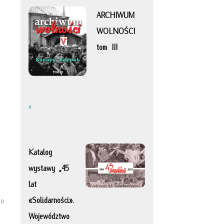
ARCHIWUM
WOLNOŚCI
tom III
h
»
Katalog
wystawy „45
lat
«Solidarności».
do
Województwo