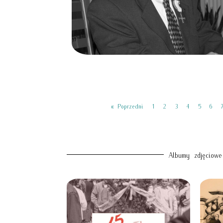
« Poprzedni
1
2
3
4
5
6
Albumy zdjęciowe