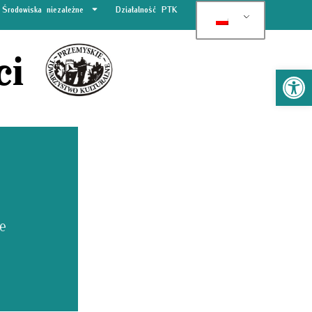
Środowiska niezależne
Działalność PTK
ci
Otw
e