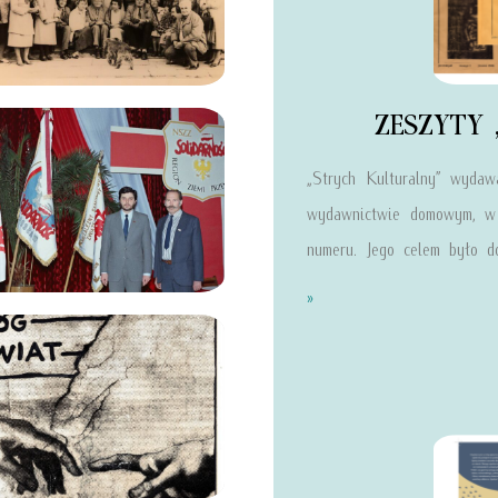
ZESZYTY „
„Strych Kulturalny” wyda
wydawnictwie domowym, w 
numeru. Jego celem było d
»