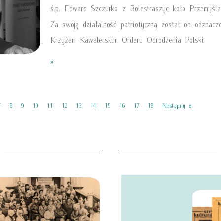
ś.p. Edward Szczurko z Bolestraszyc koło Przemyśla
Za swoją działalność patriotyczną został on odznacz
Krzyżem Kawalerskim Orderu Odrodzenia Polski
»
7
8
9
10
11
12
13
14
15
16
17
18
Następny »