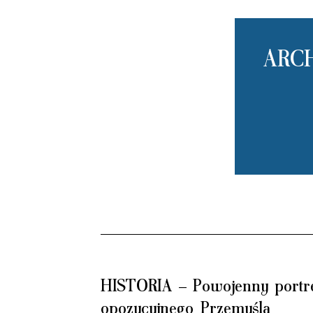
ARC
HISTORIA – Powojenny portr
opozycyjnego Przemyśla