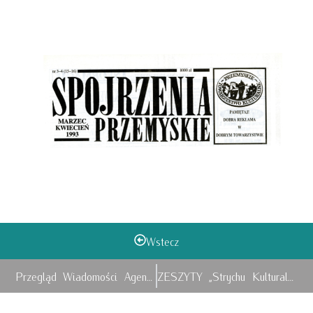
Wstecz
Przegląd Wiadomości Agencyjnych
ZESZYTY „Strychu Kulturalnego”