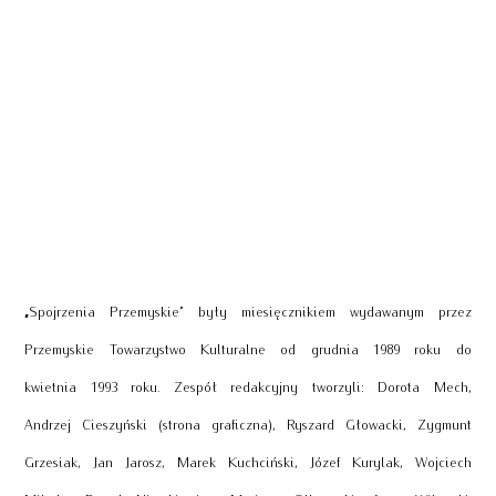
„
Spojrzenia Przemyskie” były miesięcznikiem wydawanym przez
Przemyskie Towarzystwo Kulturalne od grudnia 1989 roku do
kwietnia 1993 roku. Zespół redakcyjny tworzyli: Dorota Mech,
Andrzej Cieszyński (strona graficzna), Ryszard Głowacki, Zygmunt
Grzesiak, Jan Jarosz, Marek Kuchciński, Józef Kurylak, Wojciech