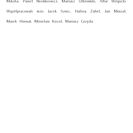
Mikuła, Paweł Niemkiewicz, Mariusz Olbromski, Artur Wilgucki.
Współpracowali m.in. Jacek Szwic, Halina Zahel, Jan Musiał,
Marek Horwat, Mirosław Kocoł, Mariusz Grzęda.