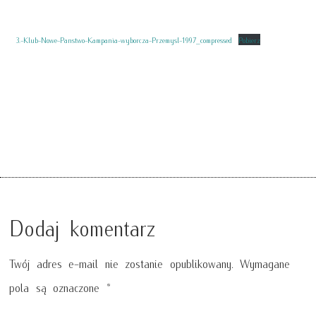
3.-Klub-Nowe-Panstwo-Kampania-wyborcza-Przemysl-1997_compressed
Pobierz
Dodaj komentarz
Twój adres e-mail nie zostanie opublikowany.
Wymagane
pola są oznaczone
*