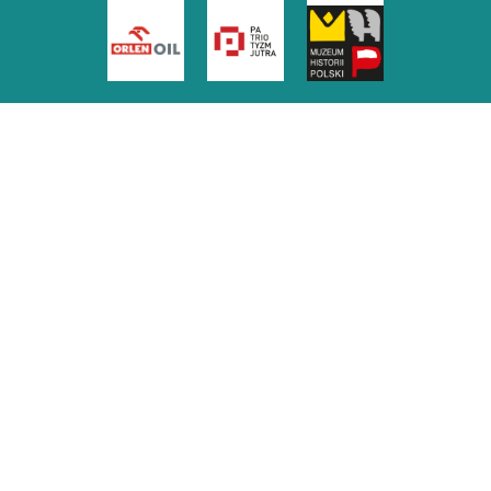
Patronat medialny
Prawo autorskie
© 2022 Archiwum Wolności
Projekt graficzny: Marta Olejnik
Web Constructor & Administrator:
Radosław Kordowski
Treści na stronie:
Redakcja Przemyskiego Towarzystwa Kulturalnego