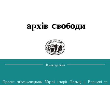
архів свободи
Фінансування
Проект співфінансували Музей історії Польщі у Варшаві та
Національний інститут свободи CRSO – PROO 1a та Orlen
Oil