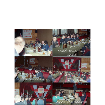
перший зліва - Ришард
Букса,
перший справа Адам
Кантор
Єжи Чекальський
перший зліва Кшиштоф