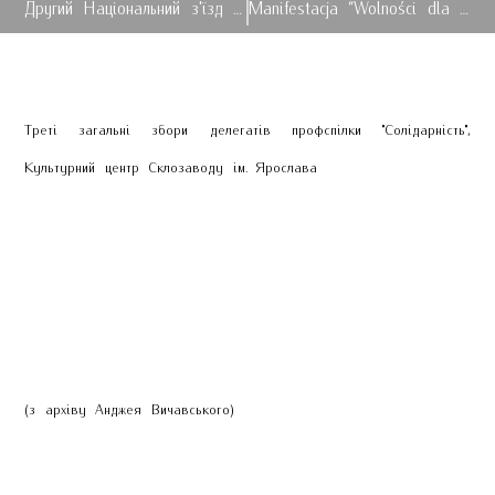
Другий Національний з'їзд профспілки "Солідарність
Manifestacja “Wolności dla Solidarności” Przemyśl 1988
Треті загальні збори делегатів профспілки "Солідарність",
Культурний центр Склозаводу ім. Ярослава
(з архіву Анджея Вичавського)