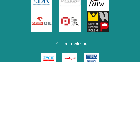
Patronat medialny
Prawo autorskie
© 2022 Archiwum Wolności
Projekt graficzny: Marta Olejnik
Web Constructor & Administrator:
Radosław Kordowski
Treści na stronie: