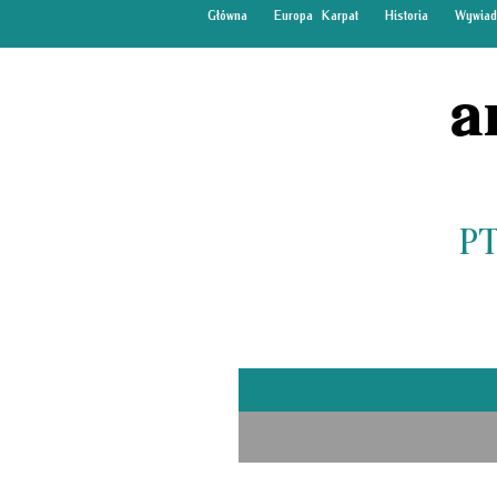
Główna
Europa Karpat
Historia
Wywiad
a
PT