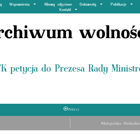
y
Wspomnienia
Albumy zdjęciowe
Dokumenty
Publikacje
Kontakt
rchiwum wolnoś
K petycja do Prezesa Rady Minist
Wstecz
Małopolska Wschodnia