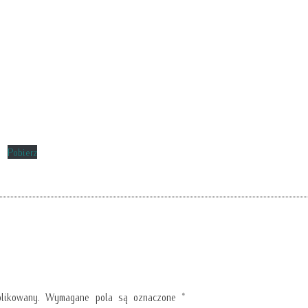
e
Pobierz
likowany.
Wymagane pola są oznaczone
*