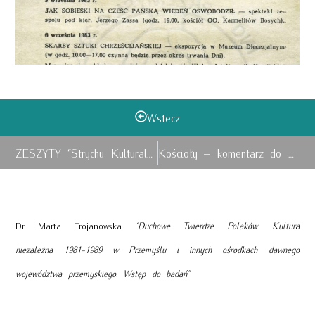
Wstecz
ZESZYTY “Strychu Kulturalnego”
Kościoły – komentarz do wystawy
Dr Marta Trojanowska
“Duchowe Twierdze Polaków. Kultura
niezależna 1981-1989 w Przemyślu i innych ośrodkach dawnego
województwa przemyskiego. Wstęp do badań”