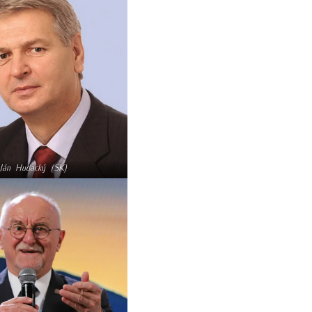
Ján Hudacký
(SK)