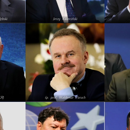
ębski
Jerzy Kwieciński
KR)
śp. prof. Waldemar Paruch