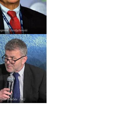
igniew Berdychowski
Pavol Mačala (SK)