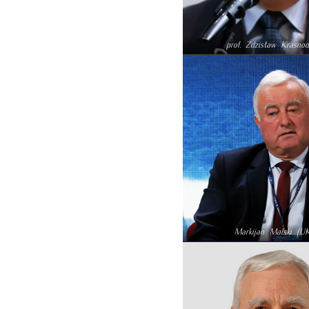
prof. Zdzisław Krasnod
Markijan Malski (U