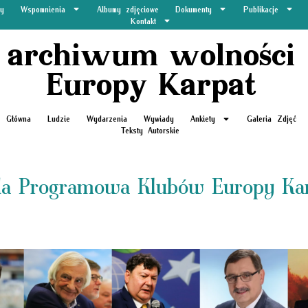
y
Wspomnienia
Albumy zdjęciowe
Dokumenty
Publikacje
Kontakt
archiwum wolności
Europy Karpat
Główna
Ludzie
Wydarzenia
Wywiady
Ankiety
Galeria Zdjęć
Teksty Autorskie
a Programowa Klubów Europy Ka