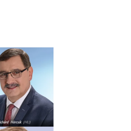
ichárd Hörcsik
(HU)