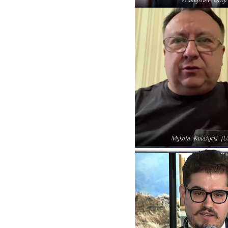
Mykoła Kniażycki (U