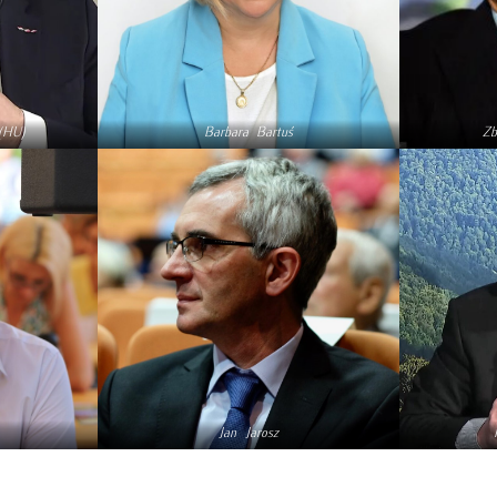
(HU)
Barbara Bartuś
Zb
Jan Jarosz