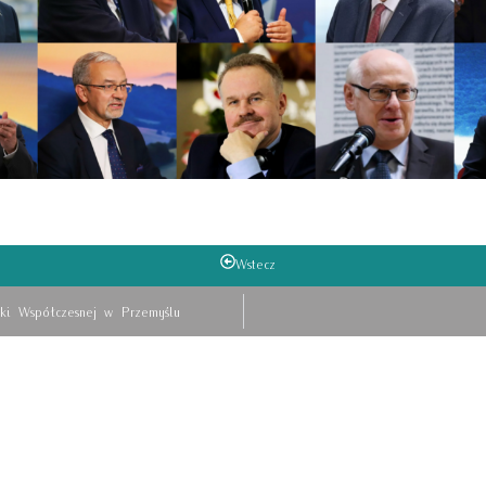
Wstecz
ki Współczesnej w Przemyślu