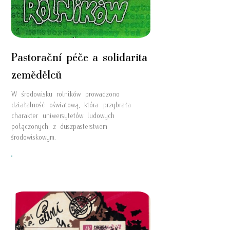
Pastorační péče a solidarita
zemědělců
W środowisku rolników prowadzono
działalność oświatową, która przybrała
charakter uniwersytetów ludowych
połączonych z duszpasterstwem
środowiskowym.
"