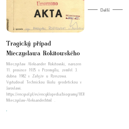
Další
Tragický případ
Mieczyslawa Rokitowského
Mieczysław Aleksander Rokitowski, narozen
11. prosince 1935 v Przemyślu, zemřel 3.
dubna 1982 v Załęże u Rzeszowa.
Vystudoval Technickou školu geodetickou v
Jaroslawi.
https://encysol.pl/es/encyklopedia/biogramy/18384,Rokitowski-
Mieczyslaw-Aleksander.html .
"