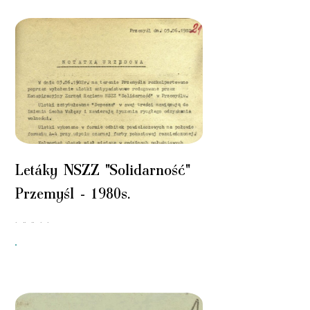
Letáky NSZZ "Solidarność"
Przemyśl
-
1980s.
. .. .. . .
"