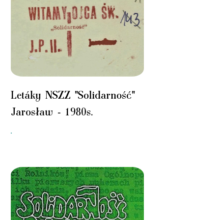
Letáky NSZZ "Solidarność"
Jarosław
-
1980s.
"