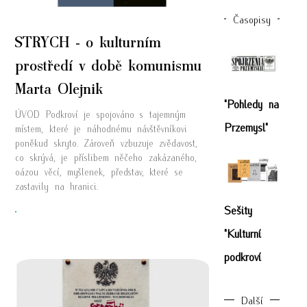
Časopisy
STRYCH - o kulturním
prostředí v době komunismu
Marta Olejnik
"Pohledy na
ÚVOD Podkroví je spojováno s tajemným
Przemysl"
místem, které je náhodnému návštěvníkovi
poněkud skryto. Zároveň vzbuzuje zvědavost,
co skrývá, je příslibem něčeho zakázaného,
oázou věcí, myšlenek, představ, které se
zastavily na hranici.
Sešity
"
"Kulturní
podkroví
Další