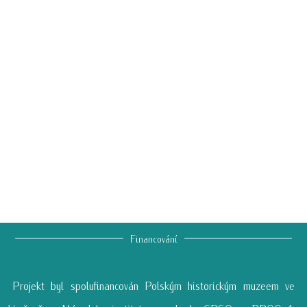
Financování
Projekt byl spolufinancován Polským historickým muzeem ve