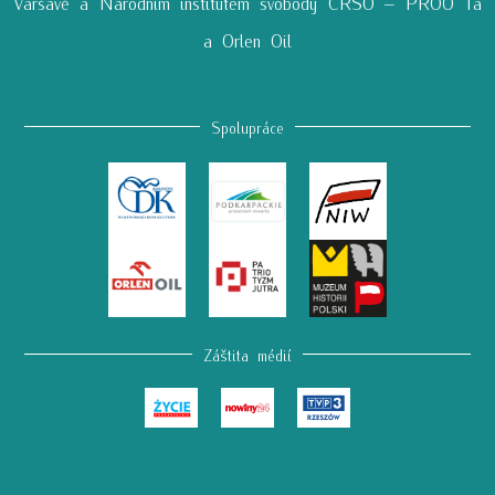
Varšavě a Národním institutem svobody CRSO – PROO 1a
a Orlen Oil
Spolupráce
Záštita médií