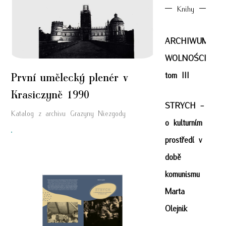
Knihy
ARCHIWUM
WOLNOŚCI
tom III
První umělecký plenér v
Krasiczyně 1990
STRYCH -
Katalog z archivu Grazyny Niezgody
o kulturním
"
prostředí v
době
komunismu
Marta
Olejnik