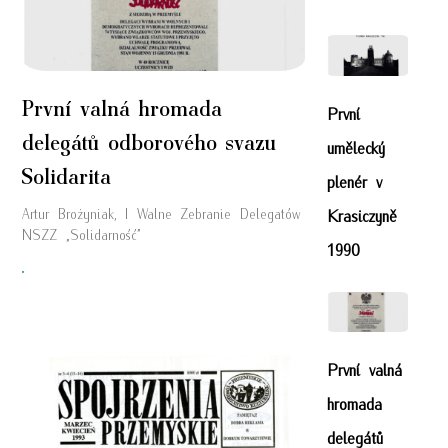
První valná hromada
První
delegátů odborového svazu
umělecký
Solidarita
plenér v
Krasiczyně
Artur Brożyniak, I Walne Zebranie Delegatów
NSZZ „Solidarność”
1990
"
První valná
hromada
delegátů