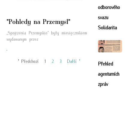
odborového
svazu
"Pohledy na Przemysl"
Solidarita
„Spojrzenia Przemyskie” były miesięcznikiem
wydawanym przez
"
" Předchozí
1
2
3
Další "
Přehled
agenturních
zpráv