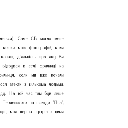
іється). Саме СБ могло мене
 кілька моїх фотографій, коли
казати, діяльність, про яку Ви
 відбувся в селі Брилинці на
рилинця, коли ми вже почали
лося втекти з кількома людьми,
аду. На той час там був лише
 Терлецького на псевдо "Пса",
буть, моя перша зустріч з цими