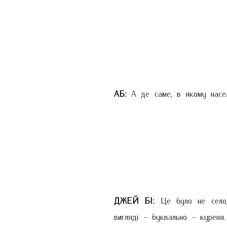
АБ:
А де саме, в якому насел
ДЖЕЙ БІ:
Це було не село, 
вигляді - буквально - куреня