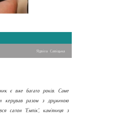
Ядвіга Савіцька
вник є вже багато років. Саме
він керував разом з дружиною
я салон "Емпік", кам'яниця з