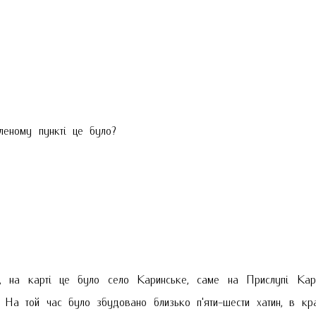
еному пункті це було?
на карті це було село Каринське, саме на Прислупі Кари
. На той час було збудовано близько п'яти-шести хатин, в кр