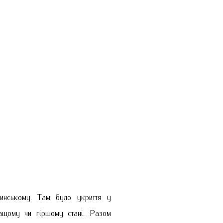
нському. Там було укриття у
ащому чи гіршому стані. Разом