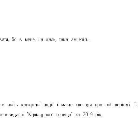
и, бо в мене, на жаль, така амнезія.....
те якісь конкретні події і маєте спогади про той період? Т
перевиданні "Культурного горища" за 2019 рік.