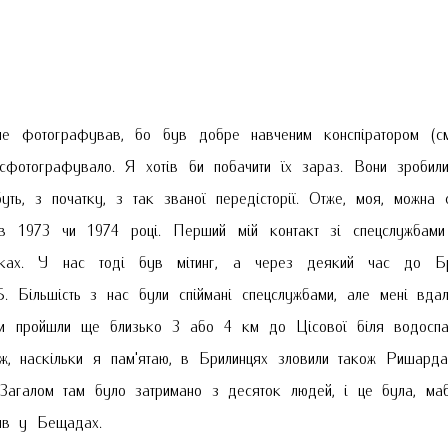
 фотографував, бо був добре навченим конспіратором (см
 сфотографувало. Я хотів би побачити їх зараз. Вони зробили
ь, з початку, з так званої передісторії. Отже, моя, можна с
я в 1973 чи 1974 році. Перший мій контакт зі спецслужбами
роках. У нас тоді був мітинг, а через деякий час до Б
Б. Більшість з нас були спіймані спецслужбами, але мені вда
 Ми пройшли ще близько 3 або 4 км до Цісової біля водосп
 ж, наскільки я пам'ятаю, в Брилинцях зловили також Ришарда
. Загалом там було затримано з десяток людей, і це була, ма
 жив у Бещадах.