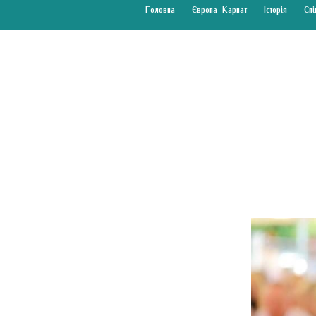
Головна
Європа Карпат
Історія
Спі