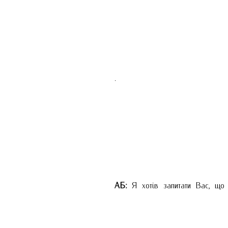
.
АБ:
Я хотів запитати Вас, що В