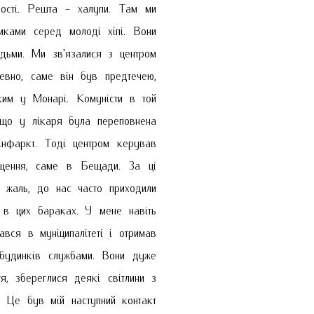
вості. Решта - халупи. Там ми
иками серед молоді хіпі. Вони
юдьми. Ми зв'язалися з центром
евно, саме він був предтечею,
ким у Монарі. Комуністи в той
 що у лікаря була переповнена
 інфаркт. Тоді центром керував
ащення, саме в Бещади. За ці
 жаль, до нас часто приходили
 в цих бараках. У мене навіть
вся в муніципалітеті і отримав
 будинків службами. Вони дуже
, збереглися деякі світлини з
. Це був мій наступний контакт