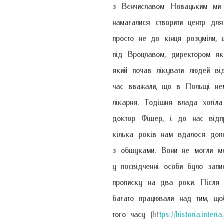
з Вєнчиславом Новацьким ми з
намагалися створити центр дл
просто не до кінця розуміли, 
під Вроцлавом, директором як
який почав лікувати людей ві
час вважали, що в Польщі нем
лікарня. Тодішня влада хотіла
доктор Фішер, і до нас відп
кілька років нам вдалося доп
з обшуками. Вони не могли ме
у посвідченні особи було запи
прописку на два роки. Після 
багато працювали над тим, що
того часу (
https://historia.inte