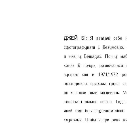
ДЖЕЙ БІ:
Я взагалі себе не
сфотографувати і, безумовно,
я жив у Бещадах. Почну, мабут
хотіли б почути, розпочалас
зустрічі хіпі в 1971/1972 
розходитися, приїхала група С
бо я трохи знав місцевість.
кошара і більше нічого. Тоді
який тоді був студентом-хіппі
службами. Потім я три роки