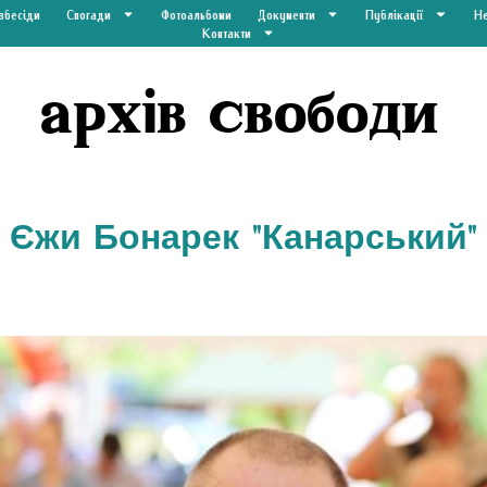
вбесіди
Спогади
Фотоальбоми
Документи
Публікації
Не
Контакти
архів свободи
Єжи Бонарек
"
Канарський"