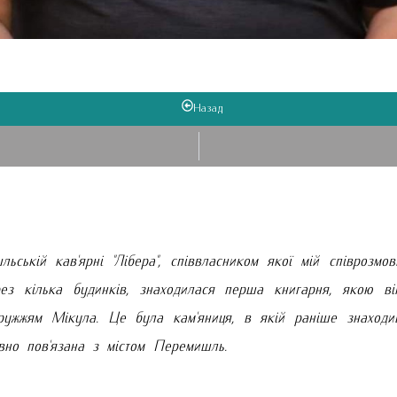
Назад
ьській кав'ярні "Лібера", співвласником якої мій співрозмо
ерез кілька будинків, знаходилася перша книгарня, якою 
ужжям Мікула. Це була кам'яниця, в якій раніше знаходивс
ивно пов'язана з містом Перемишль.