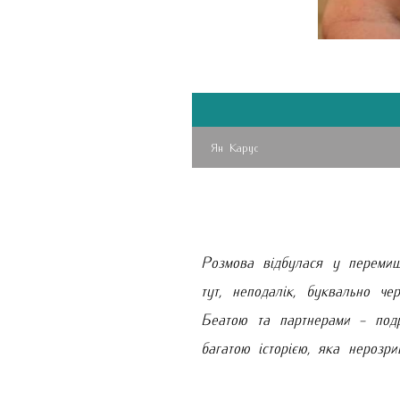
Ян Карус
Розмова відбулася у перемишл
тут, неподалік, буквально ч
Беатою та партнерами - подр
багатою історією, яка нерозр