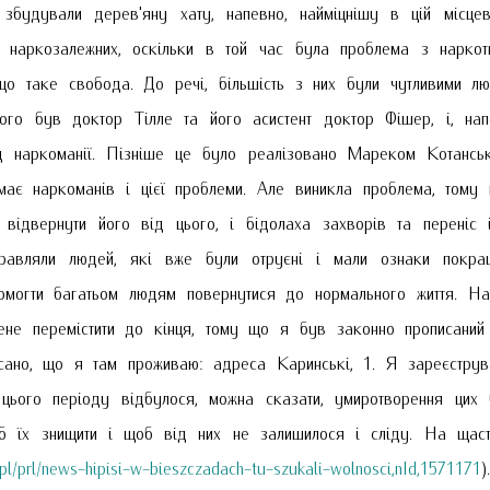
будували дерев'яну хату, напевно, найміцнішу в цій місце
я наркозалежних, оскільки в той час була проблема з наркот
що таке свобода. До речі, більшість з них були чутливими л
ого був доктор Тілле та його асистент доктор Фішер, і, нап
д наркоманії. Пізніше це було реалізовано Мареком Котансь
ає наркоманів і цієї проблеми. Але виникла проблема, тому
 відвернути його від цього, і бідолаха захворів та переніс
равляли людей, які вже були отруєні і мали ознаки покр
омогти багатьом людям повернутися до нормального життя. На
не перемістити до кінця, тому що я був законно прописаний
сано, що я там проживаю: адреса Каринські, 1. Я зареєструва
цього періоду відбулося, можна сказати, умиротворення цих
б їх знищити і щоб від них не залишилося і сліду. На щастя
ria.pl/prl/news-hipisi-w-bieszczadach-tu-szukali-wolnosci,nId,1571171
)