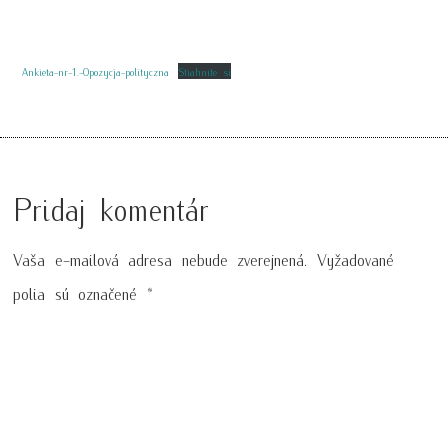
Ankieta-nr-1.-Opozycja-polityczna
Stiahnite si
Pridaj komentár
Vaša e-mailová adresa nebude zverejnená.
Vyžadované
polia sú označené
*