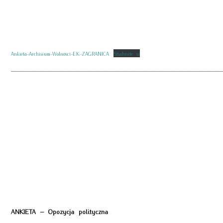
Ankieta-Archiwum-Wolnosci-EK-ZAGRANICA
Stiahnite si
——————————————————————————————
ANKIETA – Opozycja polityczna