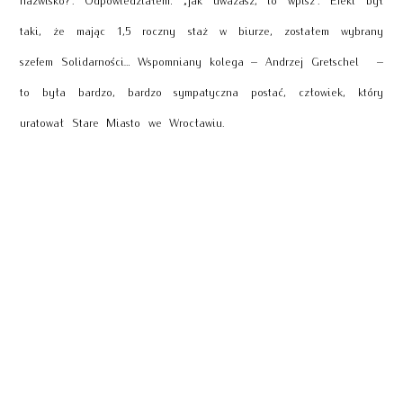
taki, że mając 1,5 roczny staż w biurze, zostałem wybrany
szefem Solidarności… Wspomniany kolega – Andrzej Gretschel –
to była bardzo, bardzo sympatyczna postać, człowiek, który
uratował Stare Miasto we Wrocławiu.