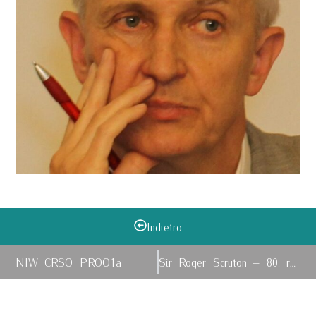
Indietro
NIW CRSO PROO1a
Sir Roger Scruton – 80. rocznica urodzin