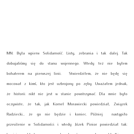
MN: Była wpierw Solidarność. Listy, zebrania i tak dalej. Tak
dobujaliśmy się do stanu wojennego. Wtedy też nie byłem
bohaterem na pierwszej linii. Stwierdziłem, że nie będę się
mocował z kimś, kto jest uzbrojony po zęby. Uważałem jednak,
że historii nikt nie jest w stanie powstrzymać. Dla mnie było
oczywiste, że tak, jak Kornel Morawiecki powiedział, Związek
Radziecki… że go nie będzie i koniec. Później nastąpiło
przesilenie w Solidarności i wtedy Józek Pinior powiedział tak:
komisje zakładowe mogą decydować, czy płacą składki na