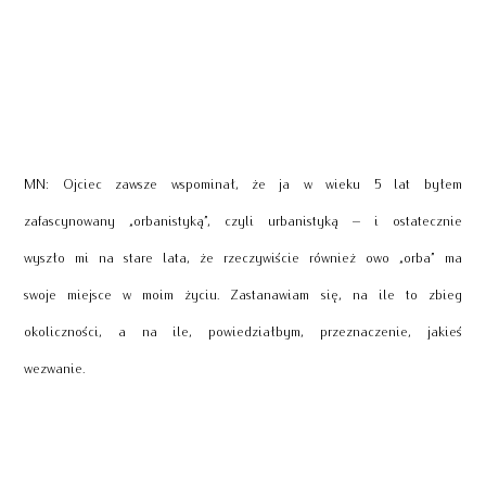
MN: Ojciec zawsze wspominał, że ja w wieku 5 lat byłem
zafascynowany „orbanistyką”, czyli urbanistyką – i ostatecznie
wyszło mi na stare lata, że rzeczywiście również owo „orba” ma
swoje miejsce w moim życiu. Zastanawiam się, na ile to zbieg
okoliczności, a na ile, powiedziałbym, przeznaczenie, jakieś
wezwanie.