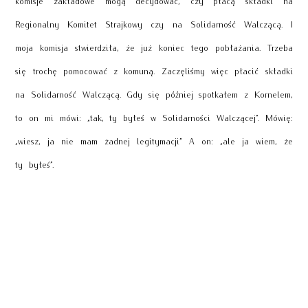
Regionalny Komitet Strajkowy czy na Solidarność Walczącą. I
moja komisja stwierdziła, że już koniec tego pobłażania. Trzeba
się trochę pomocować z komuną. Zaczęliśmy więc płacić składki
na Solidarność Walczącą. Gdy się później spotkałem z Kornelem,
to on mi mówi: „tak, ty byłeś w Solidarności Walczącej”. Mówię:
„wiesz, ja nie mam żadnej legitymacji” A on: „ale ja wiem, że
ty byłeś”.