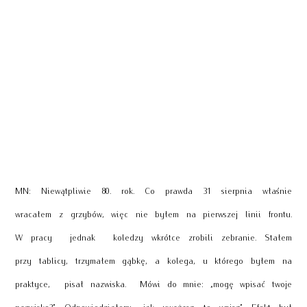
MN: Niewątpliwie 80. rok. Co prawda 31 sierpnia właśnie
wracałem z grzybów, więc nie byłem na pierwszej linii frontu.
W pracy jednak koledzy wkrótce zrobili zebranie. Stałem
przy tablicy, trzymałem gąbkę, a kolega, u którego byłem na
praktyce, pisał nazwiska. Mówi do mnie: „mogę wpisać twoje
nazwisko?”. Odpowiedziałem: „jak uważasz, to wpisz”. Efekt był