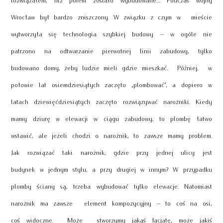
Wrocław był bardzo zniszczony. W związku z czym w mieście
wytworzyła się technologia szybkiej budowy – w ogóle nie
patrzono na odtwarzanie pierwotnej linii zabudowy, tylko
budowano domy, żeby ludzie mieli gdzie mieszkać. Później, w
połowie lat osiemdziesiątych zaczęto „plombować”, a dopiero w
latach dziewięćdziesiątych zaczęto rozwiązywać narożniki. Kiedy
mamy dziurę w elewacji w ciągu zabudowy, to plombę łatwo
wstawić, ale jeżeli chodzi o narożnik, to zawsze mamy problem.
Jak rozwiązać taki narożnik, gdzie przy jednej ulicy jest
budynek w jednym stylu, a przy drugiej w innym? W przypadku
plomby ściany są, trzeba wybudować tylko elewacje. Natomiast
narożnik ma zawsze element kompozycyjny – to coś na osi,
coś widoczne. Może stworzymy jakąś facjatę, może jakiś