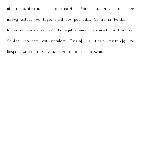
nie rozróżniałem, o co chodzi. Potem już zrozumiałem, że
nazwy zależą od tego, skąd się pochodzi. Centralna Polska –
tu Armia Radziecka jest do wyobrażenia, natomiast na Białorusi
Sowieci, to też jest standard. Dzisiaj już ludzie rozumieją, że
Rosja sowiecka i Rosja radziecka, to jest to samo.