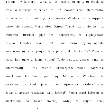
małego widziałem: „aha, tu jest miasto, tu góry, tu drogi, tu
rzeki, a dlaczego to miasto jest tu?”. Zawsze mnie interesowało,
że Wrocław leży nad pięcioma rzekami. Wiadomo – na wyspach
łatwej się obronić. Mamy więc Ostrów Tumski (który nie jest już
Ostrowem Tumskim, gdyż nasi poprzednicy w międzyczasie
zasypali kawałek rzeki i jest ona dzisiaj częścią ogrodu
botanicznego). Ktoś przyjeżdża i pyta: „jaki to Ostrów? Przecież
rzeka jest tylko z jednej strony”. Takie sztuczki zawsze mnie to
interesowały i tak zostało. Skończyłem studia, zacząłem
projektować. Jak chodzę po Starym Mieście we Wrocławiu, to
pamiętam, że kiedy jako student rysowałem, miałem takie
zadanie, „proszę rozwiązać dany kwartał”. Potem starsi koledzy to
przekładali na dalsze projekty. Widzę że chyba lepiej
rozwiązałem, niż potem zostało wybudowane…. Podczas wojny