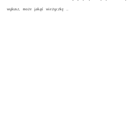
wykusz, może jakąś wieżyczkę …