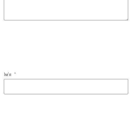
Ім'я
*