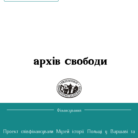
архів свободи
Фінансування
Проект співфінансували Музей історії Польщі у Варшаві та