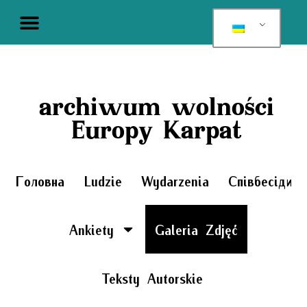
archiwum wolności
Europy Karpat
Головна
Ludzie
Wydarzenia
Співбесіди
Ankiety
Galeria Zdjęć
Teksty Autorskie