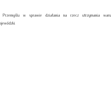
 Przemyślu w sprawie działania na rzecz utrzymania war
ojewódzki