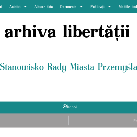
ri
Amintiri
Albume foto
Documente
Publicații
Mediile in
arhiva libertății
Stanowisko Rady Miasta Przemyśl
Înapoi
P