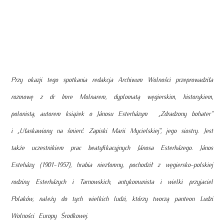
Przy okazji tego spotkania redakcja Archiwum Wolności przeprowadziła
rozmowę z dr Imre Molnarem, dyplomatą węgierskim, historykiem,
polonistą, autorem książek o Jánosu Esterházym „Zdradzony bohater”
i „Ułaskawiony na śmierć. Zapiski Marii Mycielskiej”, jego siostry. Jest
także uczestnikiem prac beatyfikacyjnych Jánosa Esterházego. János
Esteházy (1901-1957), hrabia niezłomny, pochodził z węgiersko-polskiej
rodziny Esterházych i Tarnowskich, antykomunista i wielki przyjaciel
Polaków, należy do tych wielkich ludzi, którzy tworzą panteon Ludzi
Wolności Europy Środkowej.