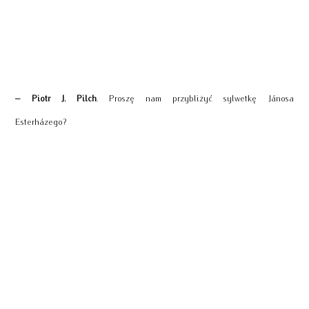
– Piotr J. Pilch
. Proszę nam przybliżyć sylwetkę Jánosa
Esterházego?