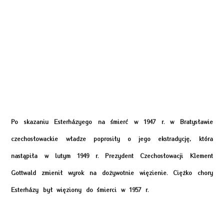
Po skazaniu Esterházyego na śmierć w 1947 r. w Bratysławie
czechosłowackie władze poprosiły o jego ekstradycję, która
nastąpiła w lutym 1949 r. Prezydent Czechosłowacji Klement
Gottwald zmienił wyrok na dożywotnie więzienie. Ciężko chory
Esterházy był więziony do śmierci w 1957 r.