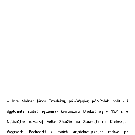
– Imre Molnar. János Esterházy, pół-Węgier, pół-Polak, polityk i
dyplomata został męczennik komunizmu. Urodził się w 1901 r. w
Nyitraújlak (dzsiszaj Veľké Zálužie na Slowacji) na Króleskych
Węgrzech. Pochodził z dwóch arystokratycznych rodów: po