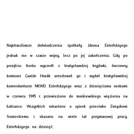
Najstraszliwsze doświadczenia spotkały Jánosa Esterházyego
jednak nie w czasie wojny, lecz po jej zakończeniu. Gdy po
przejściu frontu wyszedł z bratysławskiej kryjówki, ówczesny
komisarz Gustáv Husák aresztował go i wydał bratysławskiej
komendanturze NKWD. Esterházyego wraz z dziesięcioma osobami
w czerwcu 1945 r. przewieziono do moskiewskiego więzienia na
Łubiance. Wszystkich oskarżono o spisek przeciwko Związkowi
Sowieckiemu i skazano na wiele lat przymusowej pracy.
Esterházyego na dziesięć.