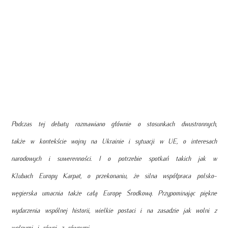
Podczas tej debaty rozmawiano głównie o stosunkach dwustronnych,
także w kontekście wojny na Ukrainie i sytuacji w UE, o interesach
narodowych i suwerenności. I o potrzebie spotkań takich jak w
Klubach Europy Karpat, o przekonaniu, że silna współpraca polsko-
węgierska umacnia także całą Europę Środkową. Przypominając piękne
wydarzenia wspólnej historii, wielkie postaci i na zasadzie jak wolni z
wolnymi i równi z równymi.